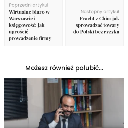
Nawigacja
Poprzedni artykuł
wpisu
Następny artykuł
Wirtualne biuro w
Warszawie i
Fracht z Chin: jak
księgowość: jak
sprowadzać towary
uprościć
do Polski bez ryzyka
prowadzenie firmy
Możesz również polubić…