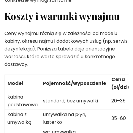
konkretne wymogi sanitarne.
Koszty i warunki wynajmu
Ceny wynajmu różnią się w zależności od modelu
kabiny, okresu najmu i dodatkowych usług (np. serwis,
dezynfekcja). Poniższa tabela daje orientacyjne
wartości, które warto sprawdzić u konkretnego
dostawcy.
Cena
Model
Pojemność/wyposażenie
(zł/dzie
kabina
standard, bez umywalki
20–35
podstawowa
kabina z
umywalka na płyn,
35–60
umywalką
lusterko
wc, umywalka,