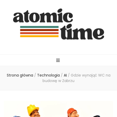
atomictime.pl
Strona główna
/
Technologia
/
AI
/
Gdzie wynająć WC na
budowę w Zabrzu