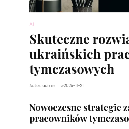
AI
Skuteczne rozwi
ukraińskich pr
tymczasowych
Autor:
admin
w
2025-11-21
Nowoczesne strategie z
pracowników tymczas