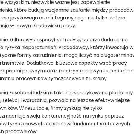
e wszystkim, niezwykle ważne jest zapewnienie
nienia, które budują wzajemne zaufanie między pracoda
ia językowego oraz integracyjnego nie tylko ułatwia
tację w nowym środowisku pracy.
e kulturowych specyfik i tradycji, co przekłada się na
ie ryzyka nieporozumień. Pracodawcy, którzy inwestują w
styczne formy zatrudnienia, mogą liczyć na długotermin
artnerstwie. Dodatkowo, kluczowe aspekty współpracy
przepisami prawnymi oraz międzynarodowymi standardam
udnianiu pracowników tymczasowych z Ukrainy.
nia zasobami ludzkimi, takich jak dedykowane platformy
 selekcji i wdrażania, pozwala na jeszcze efektywniejsze
ników. W rezultacie, firmy zyskują nie tylko
zmacniają swoją konkurencyjność na rynku poprzez
ików tymczasowych, co stanowi fundament skutecznych
ich pracowników.