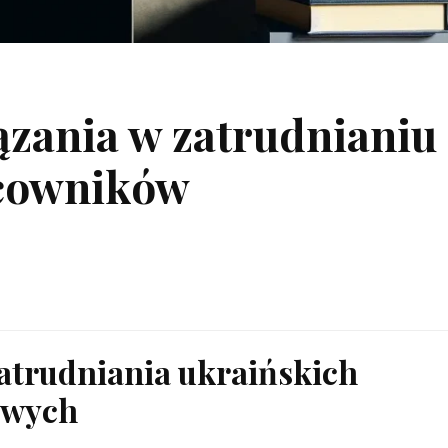
ązania w zatrudnianiu
acowników
atrudniania ukraińskich
owych