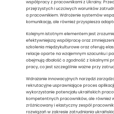
współpracy z pracownikami z Ukrainy. Przed
przejrzystych i uczciwych warunków zatrud
a pracownikiem. Wdrożenie systemów wsparc
komunikację, ale również przyspiesza adap
Kolejnym istotnym elementem jest zrozumieni
efektywniejszą współpracę oraz zmniejszen
szkolenia międzykulturowe oraz oferują ela
relacje oparte na wzajemnym szacunku i p
obejmują dbałość o zgodność z lokalnymi 
pracy, co jest szczególnie ważne przy zatr
Wdrażanie innowacyjnych narzędzi zarządza
rekrutacyjne usprawniające proces aplikacji,
wykorzystanie potencjału ukraińskich pracow
kompetentnych pracowników, ale również w
zróżnicowany i elastyczny zespół pracown
rozwiązań w zakresie zatrudniania ukraińsk