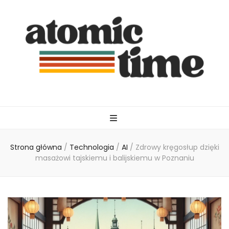
atomictime.pl
Strona główna
/
Technologia
/
AI
/
Zdrowy kręgosłup dzięki
masażowi tajskiemu i balijskiemu w Poznaniu